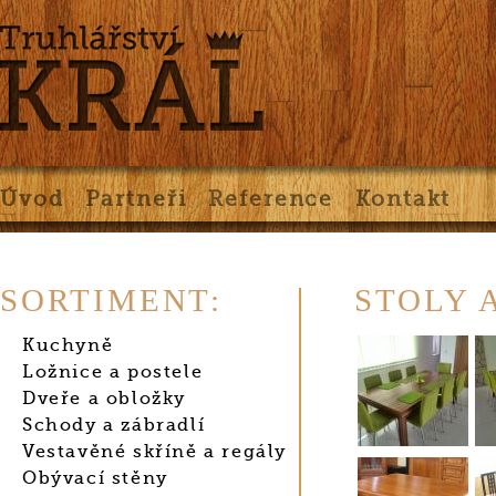
Úvod
Partneři
Reference
Kontakt
SORTIMENT:
STOLY 
Kuchyně
Ložnice a postele
Dveře a obložky
Schody a zábradlí
Vestavěné skříně a regály
Obývací stěny