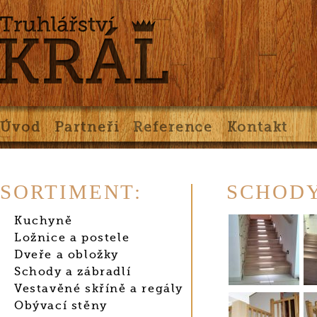
Úvod
Partneři
Reference
Kontakt
SORTIMENT:
SCHODY
Kuchyně
Ložnice a postele
Dveře a obložky
Schody a zábradlí
Vestavěné skříně a regály
Obývací stěny